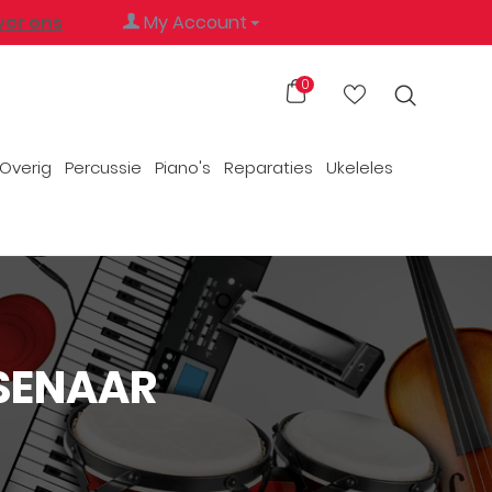
ver ons
My Account
0
Overig
Percussie
Piano's
Reparaties
Ukeleles
SENAAR