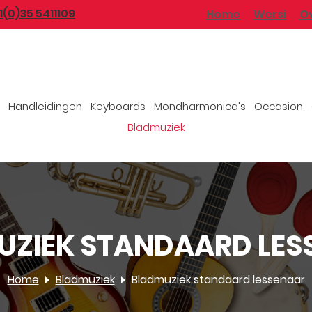
1(0)35 5411109
Home
Wersi
O
Handleidingen
Keyboards
Mondharmonica's
Occasion
Bladmuziek
UZIEK STANDAARD LES
Home
Bladmuziek
Bladmuziek standaard lessenaar