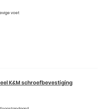
evige voet
seel K&M schroefbevestiging
ofoonstandaard