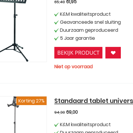
61,95
65,40
K&M kwaliteitsproduct
Geavanceede snel sluiting
Duurzaam geproduceerd
5 Jaar garantie
BEKIJK PRODUCT
Niet op voorraad
Standaard tablet univer
Korting 27%
69,00
94,30
K&M kwaliteitsproduct
Duurzaam geproduceerd