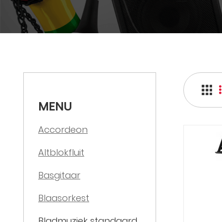
MENU
Accordeon
Altblokfluit
Basgitaar
Blaasorkest
Bladmuziek standaard