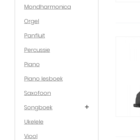
Mondharmonica
Orgel
Panfluit
Percussie
Piano
Piano lesboek
Saxofoon
Songboek
Ukelele
Viool