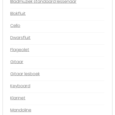
Bladmuziek standaard lessenaar
Blokfluit
Cello
Dwarsfluit
Flageolet
Gitaar
Gitaar lesboek
Keyboard
Klarinet
Mandoline