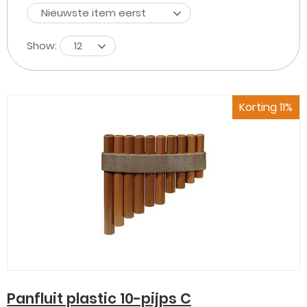
Nieuwste item eerst
Show:
12
Korting 11%
Panfluit plastic 10-pijps C