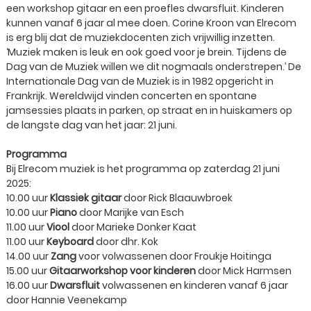
een workshop gitaar en een proefles dwarsfluit. Kinderen
kunnen vanaf 6 jaar al mee doen. Corine Kroon van Elrecom
is erg blij dat de muziekdocenten zich vrijwillig inzetten.
‘Muziek maken is leuk en ook goed voor je brein. Tijdens de
Dag van de Muziek willen we dit nogmaals onderstrepen.’ De
Internationale Dag van de Muziek is in 1982 opgericht in
Frankrijk. Wereldwijd vinden concerten en spontane
jamsessies plaats in parken, op straat en in huiskamers op
de langste dag van het jaar: 21 juni.
Programma
Bij Elrecom muziek is het programma op zaterdag 21 juni
2025:
10.00 uur
Klassiek gitaar
door Rick Blaauwbroek
10.00 uur
Piano
door Marijke van Esch
11.00 uur
Viool
door Marieke Donker Kaat
11.00 uur
Keyboard
door dhr. Kok
14.00 uur
Zang
voor volwassenen door Froukje Hoitinga
15.00 uur
Gitaarworkshop voor kinderen
door Mick Harmsen
16.00 uur
Dwarsfluit
volwassenen en kinderen vanaf 6 jaar
door Hannie Veenekamp