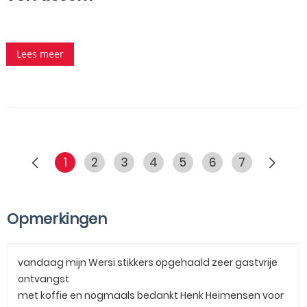
Lees meer
1
2
3
4
5
6
7
Opmerkingen
vandaag mijn Wersi stikkers opgehaald zeer gastvrije
ontvangst
met koffie en nogmaals bedankt Henk Heimensen voor