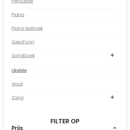
Percussie
Piano
Piano lesboek
Saxofoon
Songboek
Ukelele
Viool
Zang
FILTER OP
Prijs