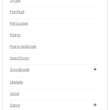
Orgel
Panfluit
Percussie
Piano
Piano lesboek
Saxofoon
Songboek
Ukelele
Viool
Zang