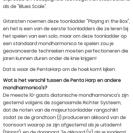
als de "Blues Scale".
Gitaristen noemen deze toonladder "Playing in the Box",
en het is een van de eerste toonladders die ze leren bij
het spelen van een solo, maar om deze toonladder op
een standaard mondharmonica te spelen zou je
geavanceerde technieken moeten perfectioneren die
jaren kunnen duren onder de knie krijgen!
Dat is waar de PentaHarp om de hoek komt kijken.
Wat is het verschil tussen de Penta Harp en andere
mondharmonica's?
De meeste 10-gaats diatonische mondharmonica's zijn
gestemd volgens de zogenaamde Richter Systeem,
dat de noten van de majeurtoonladder rangschikt
zodat ze de grondtoon (I) produceren akkoord van de
toonsoort waarop ze zijn afgestemd als je uitademt
(blaast), en de dominant 7e akkoord (V) als je inademt