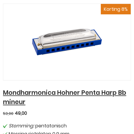
Korting 8%
Mondharmonica Hohner Penta Harp Bb
mineur
49,00
53,00
Stemming:
pentatonisch
Messing rietplaten 0,9 mm