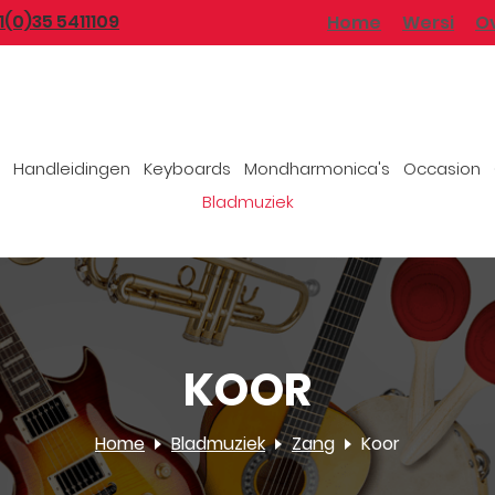
1(0)35 5411109
Home
Wersi
O
Handleidingen
Keyboards
Mondharmonica's
Occasion
Bladmuziek
KOOR
Home
Bladmuziek
Zang
Koor