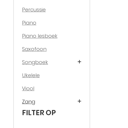
Percussie
Piano
Piano lesboek
Saxofoon
Songboek
Ukelele
Viool
Zang
FILTER OP