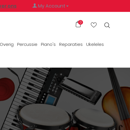
ver ons
My Account
0
Overig
Percussie
Piano's
Reparaties
Ukeleles