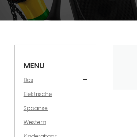
MENU
Bas
Elektrische
Spaanse
Western
Kindergitaar