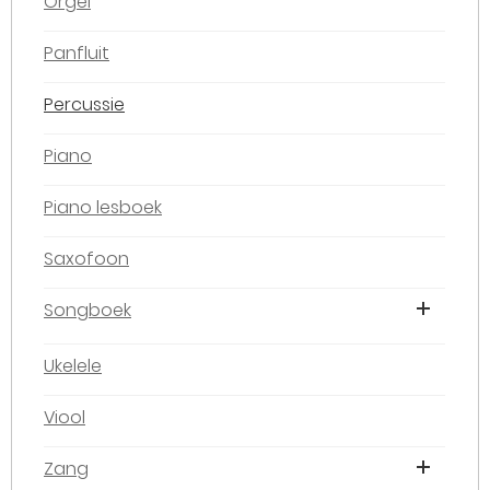
Orgel
Panfluit
Percussie
Piano
Piano lesboek
Saxofoon
Songboek
Ukelele
Viool
Zang