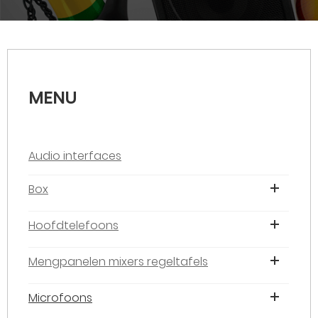
MENU
Audio interfaces
Box
Hoofdtelefoons
Mengpanelen mixers regeltafels
Microfoons