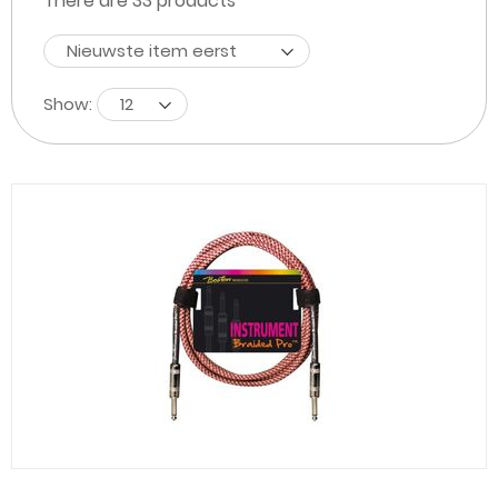
There are
33
products
Nieuwste item eerst
Show:
12