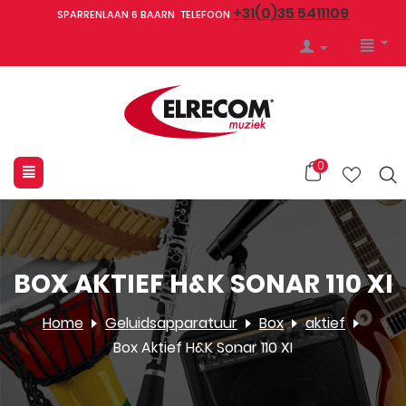
+31(0)35 5411109
SPARRENLAAN 6 BAARN TELEFOON
0
BOX AKTIEF H&K SONAR 110 XI
Home
Geluidsapparatuur
Box
aktief
Box Aktief H&K Sonar 110 XI